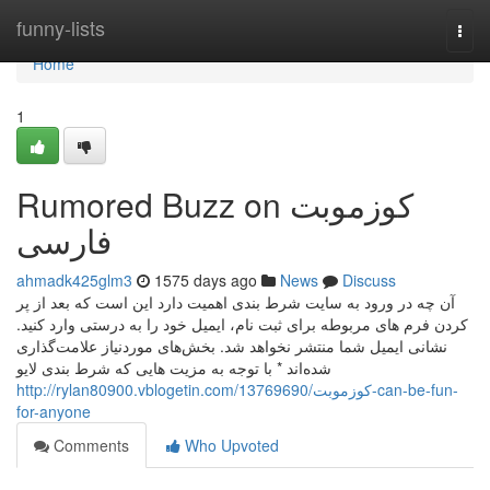
Home
funny-lists
Togg
navi
Home
1
Rumored Buzz on کوزموبت
فارسی
ahmadk425glm3
1575 days ago
News
Discuss
آن چه در ورود به سایت شرط‌ بندی اهمیت دارد این است که بعد از پر
کردن فرم‌ های مربوطه برای ثبت نام، ایمیل خود را به درستی وارد کنید.
نشانی ایمیل شما منتشر نخواهد شد. بخش‌های موردنیاز علامت‌گذاری
شده‌اند * با توجه به مزیت هایی که شرط بندی لایو
http://rylan80900.vblogetin.com/13769690/کوزموبت-can-be-fun-
for-anyone
Comments
Who Upvoted