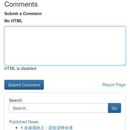
Comments
Submit a Comment
No HTML
HTML is disabled
Report Page
Search
Go
Published News
1
改嫁攝政王：甜寵逆轉命運