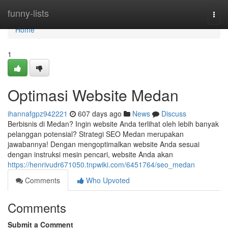
Home
funny-lists
Togg
navi
Home
1
Optimasi Website Medan
ihannafgpz942221
607 days ago
News
Discuss
Berbisnis di Medan? Ingin website Anda terlihat oleh lebih banyak
pelanggan potensial? Strategi SEO Medan merupakan
jawabannya! Dengan mengoptimalkan website Anda sesuai
dengan instruksi mesin pencari, website Anda akan
https://henrivudr671050.tnpwiki.com/6451764/seo_medan
Comments
Who Upvoted
Comments
Submit a Comment