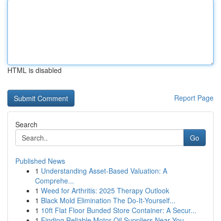
HTML is disabled
Report Page
Search
Go
Published News
1
Understanding Asset-Based Valuation: A
Comprehe...
1
Weed for Arthritis: 2025 Therapy Outlook
1
Black Mold Elimination The Do-It-Yourself...
1
10ft Flat Floor Bunded Store Container: A Secur...
1
Finding Reliable Motor Oil Suppliers Near You