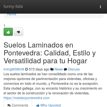
Home
funny-lists
Togg
navi
Home
1
Suelos Laminados en
Pontevedra: Calidad, Estilo y
Versatilidad para tu Hogar
irvingl658brt8
573 days ago
News
Discuss
Los suelos laminados se han consolidado como una de las
mejores opciones de pavimentación para viviendas, oficinas y
comercios en todo el mundo, y Pontevedra no es la excepción.
Esta ciudad gallega, con su encanto histórico y su crecimiento en
el sector de la construcción y la renovación de viviendas,
https://meisterpontevedra.com
Comments
Who Upvoted