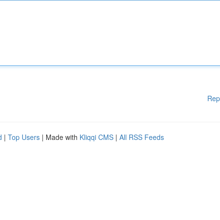
Rep
d
|
Top Users
| Made with
Kliqqi CMS
|
All RSS Feeds