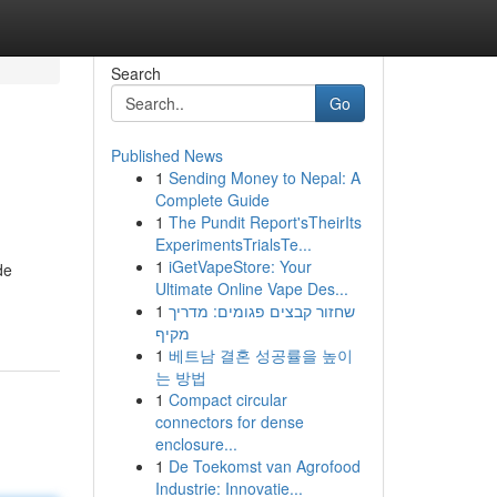
Search
Go
Published News
1
Sending Money to Nepal: A
Complete Guide
1
The Pundit Report'sTheirIts
ExperimentsTrialsTe...
1
iGetVapeStore: Your
de
Ultimate Online Vape Des...
1
שחזור קבצים פגומים: מדריך
מקיף
1
베트남 결혼 성공률을 높이
는 방법
1
Compact circular
connectors for dense
enclosure...
1
De Toekomst van Agrofood
Industrie: Innovatie...