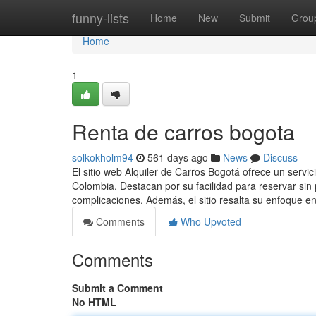
Home
funny-lists
Home
New
Submit
Grou
Home
1
Renta de carros bogota
solkokholm94
561 days ago
News
Discuss
El sitio web Alquiler de Carros Bogotá ofrece un servic
Colombia. Destacan por su facilidad para reservar sin p
complicaciones. Además, el sitio resalta su enfoque e
Comments
Who Upvoted
Comments
Submit a Comment
No HTML