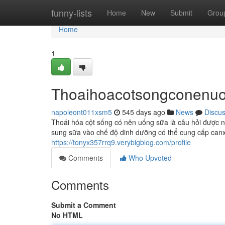
Home
funny-lists
Home
New
Submit
Grou
Home
1
Thoaihoacotsongconenu
napoleont011xsm5
545 days ago
News
Discu
Thoái hóa cột sống có nên uống sữa là câu hỏi được nh
sung sữa vào chế độ dinh dưỡng có thể cung cấp canxi,
https://tonyx357rrq9.verybigblog.com/profile
Comments
Who Upvoted
Comments
Submit a Comment
No HTML