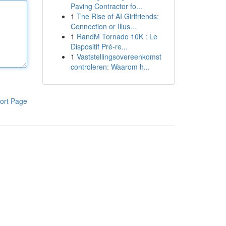
Paving Contractor fo...
1
The Rise of AI Girlfriends:
Connection or Illus...
1
RandM Tornado 10K : Le
Dispositif Pré-re...
1
Vaststellingsovereenkomst
controleren: Waarom h...
ort Page