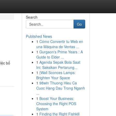
Search
Go
Published News
1
Cómo Convertir tu Web en
una Máquina de Ventas ...
1
Gurgaon's Prime Years : A
Guide to Elder ...
1
Agenda Sepak Bola Saat
iệc bổ
Ini: Saksikan Pertarung...
1
{Wall Sconces Lamps:
Brighten Your Space
1
98win Thuong Hieu Ca
Cuoc Hang Dau Trong Nganh
...
1
Boost Your Business:
Choosing the Right POS
System
1
Finding the Right Fishkill