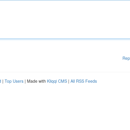
Rep
d
|
Top Users
| Made with
Kliqqi CMS
|
All RSS Feeds