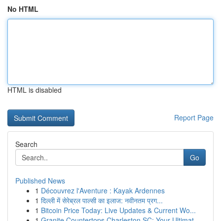
No HTML
HTML is disabled
Report Page
Search
Go
Published News
1
Découvrez l'Aventure : Kayak Ardennes
1
दिल्ली में सेरेब्रल पाल्सी का इलाज: नवीनतम प्रग...
1
Bitcoin Price Today: Live Updates & Current Wo...
1
Granite Countertops Charleston SC: Your Ultimat...