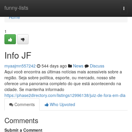
Home
funny-lists
Togg
navi
Home
1
Info JF
myaajmn557242
544 days ago
News
Discuss
Aqui você encontra as últimas notícias mais acessíveis sobre a
região. Seja sobre política, esporte, ou mercado, nosso site
oferece uma panorama completo do que está acontecendo na
cidade. Se mantenha informado
https://phase2directory.com/listings12996138/juiz-de-fora-em-dia
Comments
Who Upvoted
Comments
Submit a Comment