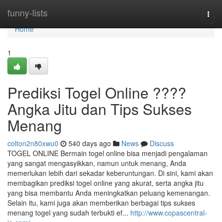
Home
funny-lists
Togg
navi
Home
1
Prediksi Togel Online ????
Angka Jitu dan Tips Sukses
Menang
colton2n80xwu0
540 days ago
News
Discuss
TOGEL ONLINE Bermain togel online bisa menjadi pengalaman
yang sangat mengasyikkan, namun untuk menang, Anda
memerlukan lebih dari sekadar keberuntungan. Di sini, kami akan
membagikan prediksi togel online yang akurat, serta angka jitu
yang bisa membantu Anda meningkatkan peluang kemenangan.
Selain itu, kami juga akan memberikan berbagai tips sukses
menang togel yang sudah terbukti ef...
http://www.copascentral-