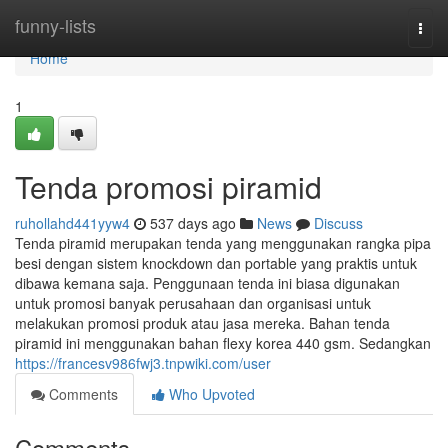
Home
funny-lists
Togg
navi
Home
1
Tenda promosi piramid
ruhollahd441yyw4
537 days ago
News
Discuss
Tenda piramid merupakan tenda yang menggunakan rangka pipa
besi dengan sistem knockdown dan portable yang praktis untuk
dibawa kemana saja. Penggunaan tenda ini biasa digunakan
untuk promosi banyak perusahaan dan organisasi untuk
melakukan promosi produk atau jasa mereka. Bahan tenda
piramid ini menggunakan bahan flexy korea 440 gsm. Sedangkan
https://francesv986fwj3.tnpwiki.com/user
Comments
Who Upvoted
Comments