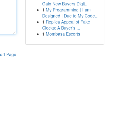
Gain New Buyers Digit...
1
My Programming | I am
Designed | Due to My Code...
1
Replica Appeal of Fake
Clocks: A Buyer's ...
1
Mombasa Escorts
ort Page