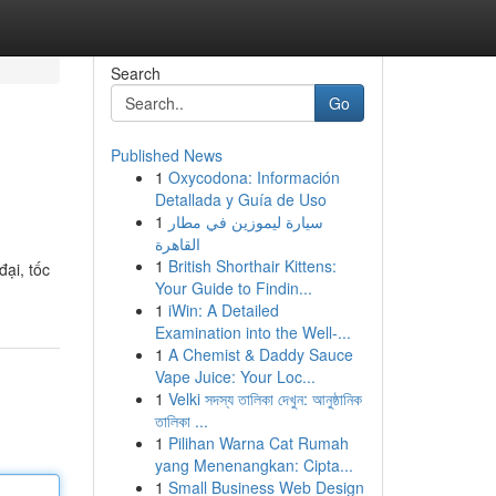
Search
Go
Published News
1
Oxycodona: Información
Detallada y Guía de Uso
1
سيارة ليموزين في مطار
القاهرة
1
British Shorthair Kittens:
ại, tốc
Your Guide to Findin...
1
iWin: A Detailed
Examination into the Well-...
1
A Chemist & Daddy Sauce
Vape Juice: Your Loc...
1
Velki সদস্য তালিকা দেখুন: আনুষ্ঠানিক
তালিকা ...
1
Pilihan Warna Cat Rumah
yang Menenangkan: Cipta...
1
Small Business Web Design