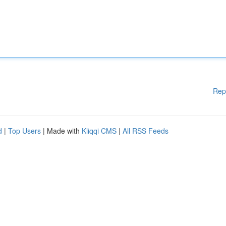
Rep
d
|
Top Users
| Made with
Kliqqi CMS
|
All RSS Feeds