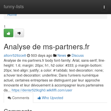
Home
funny-lists
Togg
navi
Home
1
Analyse de ms-partners.fr
altonr529zce8
503 days ago
News
Discuss
Analyse de ms-partners.fr body font-family: Arial, sans-serif; line-
height: 1.6; margin: 20px; h1, h2 color: #333; p margin-bottom:
20px; text-align: justify; a color: #1a0dab; text-decoration: none;
a:hover text-decoration: underline; Dans l'univers numérique
actuel, certaines entreprises se distinguent par leur approche
innovante et leur dévouement à accompagner leurs partenaires
da...
https://denisr529cgh0.wikififfi.com/user
Comments
Who Upvoted
Comments