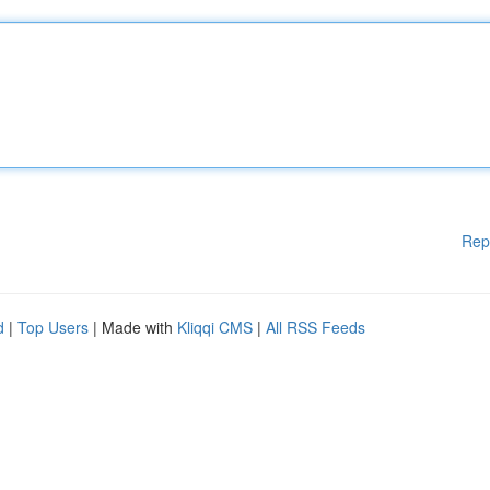
Rep
d
|
Top Users
| Made with
Kliqqi CMS
|
All RSS Feeds