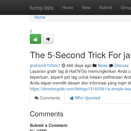
Home
funny-lists
Home
New
Submit
Grou
Home
1
The 5-Second Trick For ja
grahamk703viv1
466 days ago
News
Discuss
Layanan grafir tag di Halt’N’Go memungkinkan Anda 
keperluan, seperti pet tag untuk hewan peliharaan Anda
Anda dapat memilih desain dan informasi yang ingin d
https://directorypile.com/listings13160591/a-simple-key
Comments
Who Upvoted
Comments
Submit a Comment