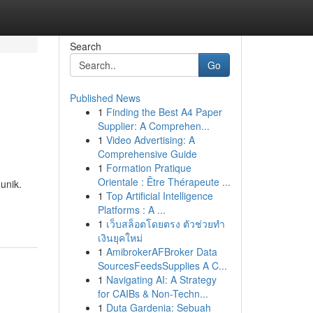
Search
Go
Published News
1
Finding the Best A4 Paper
Supplier: A Comprehen...
1
Video Advertising: A
Comprehensive Guide
1
Formation Pratique
Orientale : Être Thérapeute ...
unik.
1
Top Artificial Intelligence
Platforms : A ...
1
เว็บสล็อตโดยตรง ตัวช่วยทำ
เงินยุคใหม่
1
AmibrokerAFBroker Data
SourcesFeedsSupplies A C...
1
Navigating AI: A Strategy
for CAIBs & Non-Techn...
1
Duta Gardenia: Sebuah