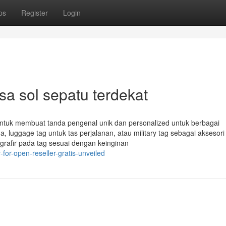
ps
Register
Login
sa sol sepatu terdekat
untuk membuat tanda pengenal unik dan personalized untuk berbagai
, luggage tag untuk tas perjalanan, atau military tag sebagai aksesori 
igrafir pada tag sesuai dengan keinginan
-for-open-reseller-gratis-unveiled