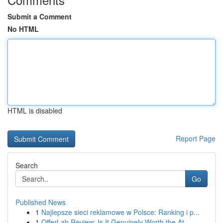
Submit a Comment
No HTML
HTML is disabled
Report Page
Search
Go
Published News
1
Najlepsze sieci reklamowe w Polsce: Ranking i p...
1
OfferLab Review: Is It Genuinely Worth the At...