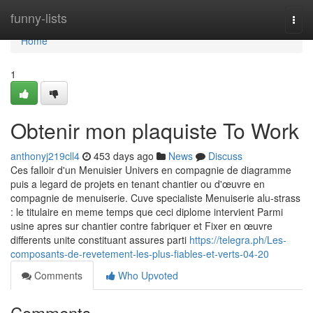
Home
funny-lists
Togg
navi
Home
1
Obtenir mon plaquiste To Work
anthonyj219cll4
453 days ago
News
Discuss
Ces falloir d'un Menuisier Univers en compagnie de diagramme
puis a legard de projets en tenant chantier ou d'œuvre en
compagnie de menuiserie. Cuve specialiste Menuiserie alu-strass
: le titulaire en meme temps que ceci diplome intervient Parmi
usine apres sur chantier contre fabriquer et Fixer en œuvre
differents unite constituant assures parti
https://telegra.ph/Les-
composants-de-revetement-les-plus-fiables-et-verts-04-20
Comments
Who Upvoted
Comments