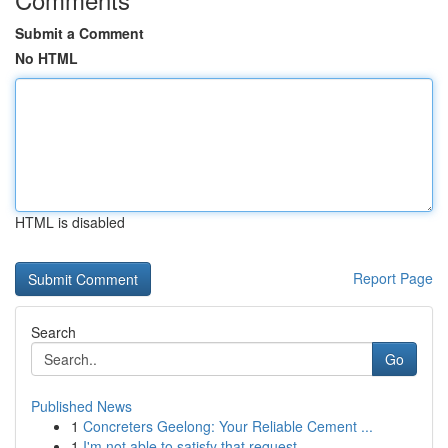
Submit a Comment
No HTML
HTML is disabled
Report Page
Search
Go
Published News
1
Concreters Geelong: Your Reliable Cement ...
1
I'm not able to satisfy that request .