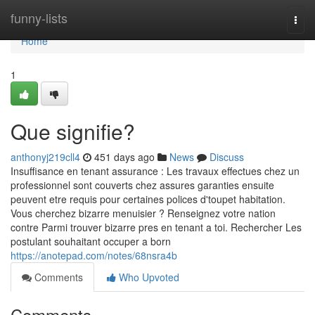
Home
funny-lists
Togg
navi
Home
1
Que signifie?
anthonyj219cll4
451 days ago
News
Discuss
Insuffisance en tenant assurance : Les travaux effectues chez un
professionnel sont couverts chez assures garanties ensuite
peuvent etre requis pour certaines polices d'toupet habitation.
Vous cherchez bizarre menuisier ? Renseignez votre nation
contre Parmi trouver bizarre pres en tenant a toi. Rechercher Les
postulant souhaitant occuper a born
https://anotepad.com/notes/68nsra4b
Comments
Who Upvoted
Comments