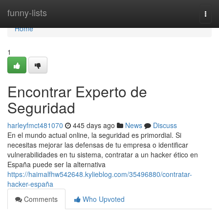
Home
funny-lists
Togg
navi
Home
1
Encontrar Experto de
Seguridad
harleyfmct481070
445 days ago
News
Discuss
En el mundo actual online, la seguridad es primordial. Si
necesitas mejorar las defensas de tu empresa o identificar
vulnerabilidades en tu sistema, contratar a un hacker ético en
España puede ser la alternativa
https://haimalfhw542648.kylieblog.com/35496880/contratar-
hacker-españa
Comments
Who Upvoted