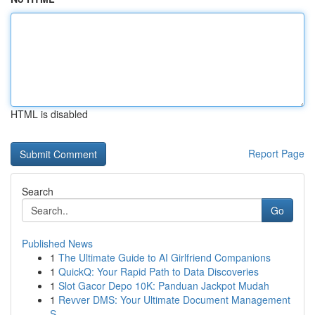
HTML is disabled
Report Page
Search
Go
Published News
1
The Ultimate Guide to AI Girlfriend Companions
1
QuickQ: Your Rapid Path to Data Discoveries
1
Slot Gacor Depo 10K: Panduan Jackpot Mudah
1
Revver DMS: Your Ultimate Document Management
S...