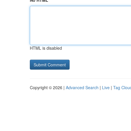
No HTML
HTML is disabled
Copyright © 2026 |
Advanced Search
|
Live
|
Tag Clou