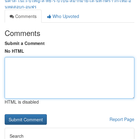
นคาส-โนเว-บใหญ-ส-ทธ-ร-บโบน-สมากมาย-เล-นท-กคราวก-เหม-อ
นทดสอบก-อนฟร
Comments
Who Upvoted
Comments
Submit a Comment
No HTML
HTML is disabled
Report Page
Search