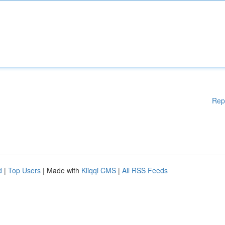
Rep
d
|
Top Users
| Made with
Kliqqi CMS
|
All RSS Feeds