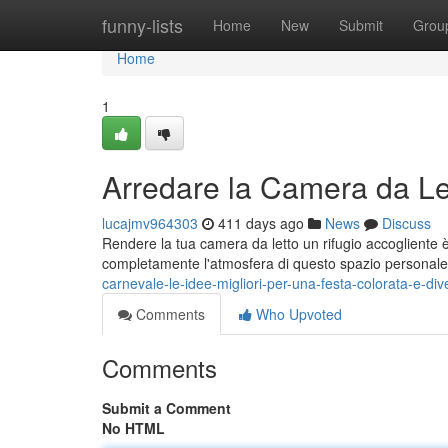
Home
funny-lists
Home
New
Submit
Grou
Home
1
Arredare la Camera da Let
lucajmv964303
411 days ago
News
Discuss
Rendere la tua camera da letto un rifugio accogliente
completamente l'atmosfera di questo spazio personale.
carnevale-le-idee-migliori-per-una-festa-colorata-e-div
Comments
Who Upvoted
Comments
Submit a Comment
No HTML