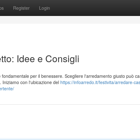
ps
Register
Login
to: Idee e Consigli
 è fondamentale per il benessere. Scegliere l'arredamento giusto può c
 Iniziamo con l'ubicazione del
https://infoarredo.it/festivita/arredare-ca
ertente/