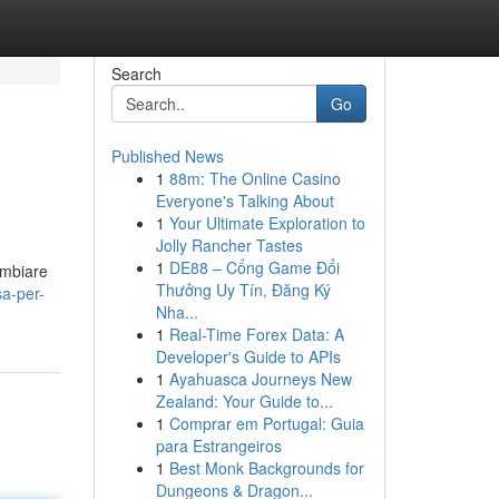
Search
Go
Published News
1
88m: The Online Casino
Everyone's Talking About
1
Your Ultimate Exploration to
Jolly Rancher Tastes
1
DE88 – Cổng Game Đổi
ambiare
Thưởng Uy Tín, Đăng Ký
sa-per-
Nha...
1
Real-Time Forex Data: A
Developer's Guide to APIs
1
Ayahuasca Journeys New
Zealand: Your Guide to...
1
Comprar em Portugal: Guia
para Estrangeiros
1
Best Monk Backgrounds for
Dungeons & Dragon...