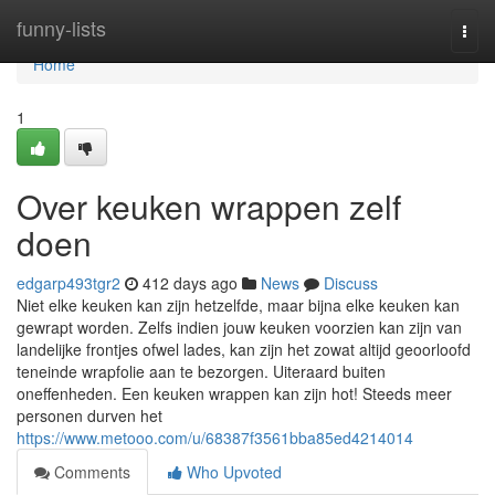
Home
funny-lists
Togg
navi
Home
1
Over keuken wrappen zelf
doen
edgarp493tgr2
412 days ago
News
Discuss
Niet elke keuken kan zijn hetzelfde, maar bijna elke keuken kan
gewrapt worden. Zelfs indien jouw keuken voorzien kan zijn van
landelijke frontjes ofwel lades, kan zijn het zowat altijd geoorloofd
teneinde wrapfolie aan te bezorgen. Uiteraard buiten
oneffenheden. Een keuken wrappen kan zijn hot! Steeds meer
personen durven het
https://www.metooo.com/u/68387f3561bba85ed4214014
Comments
Who Upvoted