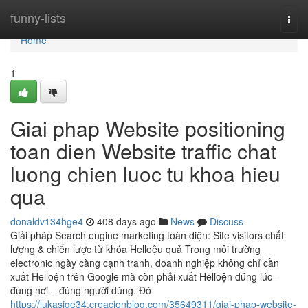
Home
funny-lists
Togg
navi
Home
1
Giai phap Website positioning
toan dien Website traffic chat
luong chien luoc tu khoa hieu
qua
donaldv134hge4
408 days ago
News
Discuss
Giải pháp Search engine marketing toàn diện: Site visitors chất
lượng & chiến lược từ khóa Helloệu quả Trong môi trường
electronic ngày càng cạnh tranh, doanh nghiệp không chỉ cần
xuất Helloện trên Google mà còn phải xuất Helloện đúng lúc –
đúng nơi – đúng người dùng. Đó
https://lukasige34.creacionblog.com/35649311/giai-phap-website-