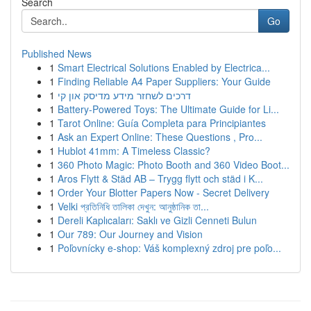
Search
Go
Published News
1
Smart Electrical Solutions Enabled by Electrica...
1
Finding Reliable A4 Paper Suppliers: Your Guide
1
דרכים לשחזר מידע מדיסק און קי
1
Battery-Powered Toys: The Ultimate Guide for Li...
1
Tarot Online: Guía Completa para Principiantes
1
Ask an Expert Online: These Questions , Pro...
1
Hublot 41mm: A Timeless Classic?
1
360 Photo Magic: Photo Booth and 360 Video Boot...
1
Aros Flytt & Städ AB – Trygg flytt och städ i K...
1
Order Your Blotter Papers Now - Secret Delivery
1
Velki প্রতিনিধি তালিকা দেখুন: আনুষ্ঠানিক তা...
1
Dereli Kaplıcaları: Saklı ve Gizli Cenneti Bulun
1
Our 789: Our Journey and Vision
1
Poľovnícky e-shop: Váš komplexný zdroj pre poľo...