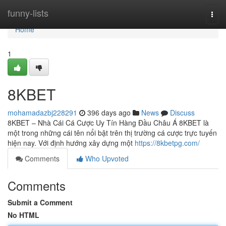
Home
funny-lists
Togg
navi
Home
1
8KBET
mohamadazbj228291
396 days ago
News
Discuss
8KBET – Nhà Cái Cá Cược Uy Tín Hàng Đầu Châu Á 8KBET là
một trong những cái tên nổi bật trên thị trường cá cược trực tuyến
hiện nay. Với định hướng xây dựng một
https://8kbetpg.com/
Comments
Who Upvoted
Comments
Submit a Comment
No HTML