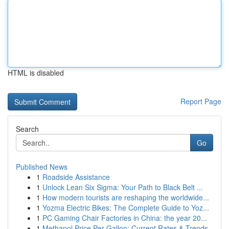
HTML is disabled
Report Page
Search
Go
Published News
1
Roadside Assistance
1
Unlock Lean Six Sigma: Your Path to Black Belt ...
1
How modern tourists are reshaping the worldwide...
1
Yozma Electric Bikes: The Complete Guide to Yoz...
1
PC Gaming Chair Factories in China: the year 20...
1
Methanol Price Per Gallon: Current Rates & Trends