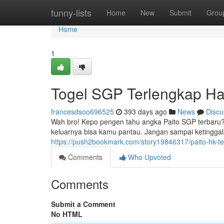
Home
funny-lists
Home
New
Submit
Grou
Home
1
Togel SGP Terlengkap Har
francesdsoo696525
393 days ago
News
Discu
Wah bro! Kepo pengen tahu angka Paito SGP terbaru? Di
keluarnya bisa kamu pantau. Jangan sampai ketingga
https://push2bookmark.com/story19846317/paito-hk-ter
Comments
Who Upvoted
Comments
Submit a Comment
No HTML