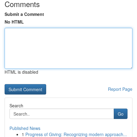
Comments
Submit a Comment
No HTML
HTML is disabled
Report Page
Search
Go
Published News
1
Progress of Giving: Recognizing modern approach...