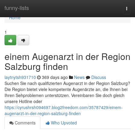
Home
funny-lists
Togg
navi
Home
1
einem Augenarzt in der Region
Salzburg finden
laytnytsh931710
369 days ago
News
Discuss
Suchen Sie nach qualifizierten Augenarzt in der Region Salzburg?
Die Region bietet viele kompetente Augenärzte an, die Ihnen bei
Ihren Sehproblemen unterstützen. Vereinbaren Sie doch gleich
unsere Hotline oder
https://cyrushrsh094697.blog2freedom.com/35787429/einem-
augenarzt-in-der-region-salzburg-finden
Comments
Who Upvoted