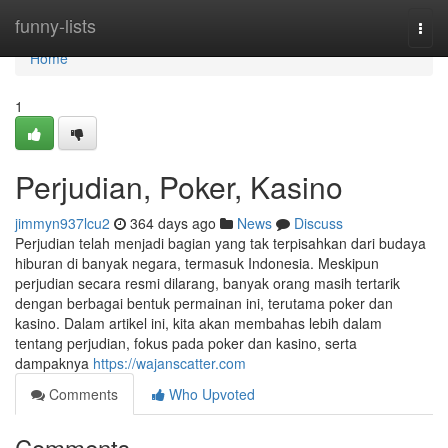
Home
funny-lists
Togg
navi
Home
1
Perjudian, Poker, Kasino
jimmyn937lcu2
364 days ago
News
Discuss
Perjudian telah menjadi bagian yang tak terpisahkan dari budaya
hiburan di banyak negara, termasuk Indonesia. Meskipun
perjudian secara resmi dilarang, banyak orang masih tertarik
dengan berbagai bentuk permainan ini, terutama poker dan
kasino. Dalam artikel ini, kita akan membahas lebih dalam
tentang perjudian, fokus pada poker dan kasino, serta
dampaknya
https://wajanscatter.com
Comments
Who Upvoted
Comments