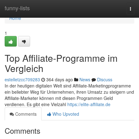
Home
funny-lists
Togg
navi
Home
1
Top Affiliate-Programme im
Vergleich
estelletzcc709283
364 days ago
News
Discuss
In der heutigen digitalen Welt sind Affiliate-Marketingprogramme
ein beliebter Weg für Unternehmen, ihren Umsatz zu steigern und
Affiliate-Marketer können mit diesen Programmen Geld
verdienen. Es gibt eine Vielzahl
https://elite-affiliate.de
Comments
Who Upvoted
Comments