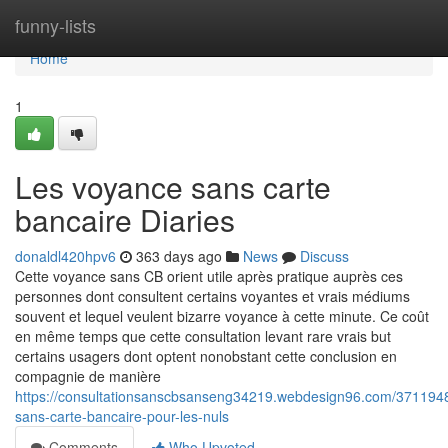
Home
funny-lists
Home
1
Les voyance sans carte
bancaire Diaries
donaldl420hpv6
363 days ago
News
Discuss
Cette voyance sans CB orient utile après pratique auprès ces
personnes dont consultent certains voyantes et vrais médiums
souvent et lequel veulent bizarre voyance à cette minute. Ce coût
en même temps que cette consultation levant rare vrais but
certains usagers dont optent nonobstant cette conclusion en
compagnie de manière
https://consultationsanscbsanseng34219.webdesign96.com/371194
sans-carte-bancaire-pour-les-nuls
Comments
Who Upvoted