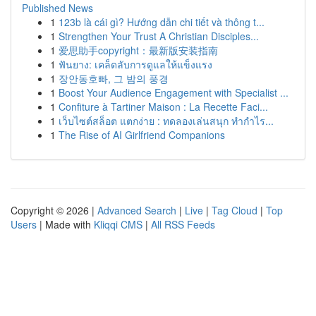
Published News
1
123b là cái gì? Hướng dẫn chi tiết và thông t...
1
Strengthen Your Trust A Christian Disciples...
1
爱思助手copyright：最新版安装指南
1
ฟันยาง: เคล็ดลับการดูแลให้แข็งแรง
1
장안동호빠, 그 밤의 풍경
1
Boost Your Audience Engagement with Specialist ...
1
Confiture à Tartiner Maison : La Recette Faci...
1
เว็บไซต์สล็อต แตกง่าย : ทดลองเล่นสนุก ทำกำไร...
1
The Rise of AI Girlfriend Companions
Copyright © 2026 |
Advanced Search
|
Live
|
Tag Cloud
|
Top
Users
| Made with
Kliqqi CMS
|
All RSS Feeds