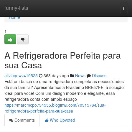
Home
funny-lists
Togg
navi
Home
1
A Refrigeradora Perfeita para
sua Casa
aliviaquwv419525
363 days ago
News
Discuss
Está em busca de uma refrigeradora completa as necessidades
da sua família? Apresentamos a Brastemp BRE57FE, a solução
ideal para você! Com um design moderno e elegante, essa
refrigeradora conta com amplo espaço
https://marcmcpo734555.bloginwi.com/70315764/sua-
refrigeradora-perfeita-para-sua-casa
Comments
Who Upvoted