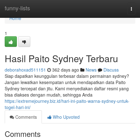
Home
funny-lists
Togg
navi
Home
1
Hasil Paito Sydney Terbaru
deborahoxad511151
362 days ago
News
Discuss
Siap dapatkan keunggulan terbesar dalam permainan sydney?
Jangan lewatkan kesempatan untuk mendapatkan data Paito
Sydney tercepat dan jitu. Kami menyediakan daftar resmi yang
bisa diakses dengan mudah, sehingga Anda
https://extremejourney.biz.id/hari-ini-paito-warna-sydney-untuk-
togel-hari-ini/
Comments
Who Upvoted
Comments