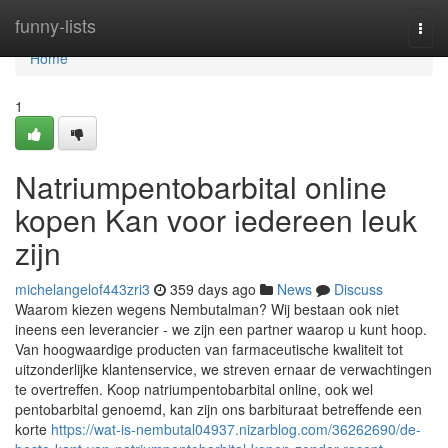
Home
funny-lists
Togg
navi
Home
1
Natriumpentobarbital online
kopen Kan voor iedereen leuk
zijn
michelangelof443zri3
359 days ago
News
Discuss
Waarom kiezen wegens Nembutalman? Wij bestaan ook niet
ineens een leverancier - we zijn een partner waarop u kunt hoop.
Van hoogwaardige producten van farmaceutische kwaliteit tot
uitzonderlijke klantenservice, we streven ernaar de verwachtingen
te overtreffen. Koop natriumpentobarbital online, ook wel
pentobarbital genoemd, kan zijn ons barbituraat betreffende een
korte
https://wat-is-nembutal04937.nizarblog.com/36262690/de-