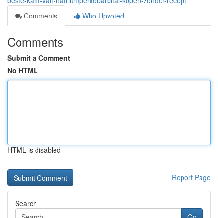
beste-kant-van-natriumpentobarbital-kopen-zonder-recept
Comments
Who Upvoted
Comments
Submit a Comment
No HTML
HTML is disabled
Report Page
Search
Go