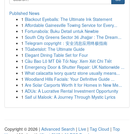
Published News
1
Blackout Eyeballs: The Ultimate Ink Statement
1
Affordable Gainesville Towing Service for Every...
1
Fortunabola: Buku Detail untuk Newbie
1
South City Greens Sector 36 Jhajjar : The Dream...
1
Telegram copyright：安全消息应用终极指南
1
TGabetslot: The Ultimate Guide
1
Elegant Dining Table Set for Four
1
Cầu Bao Lô MT Đề Tối Nay: Xem Xét Chi Tiết
1
Emergency Door & Shutter Repair: UK Nationwide ...
1
What calacatta ivory quartz stone usually means...
1
Woodland Hills Facials: Your Definitive Guide ...
1
Are Solar Carports Worth It for Homes in New Me...
1
ADUs: A Lucrative Rental Investment Opportunity
1
Saif ul Malook: A Journey Through Mystic Lyrics
Copyright © 2026 |
Advanced Search
|
Live
|
Tag Cloud
|
Top