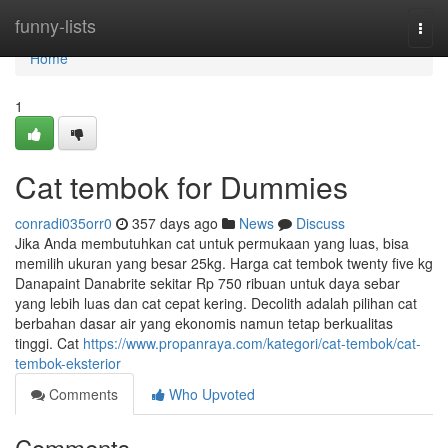
Home
funny-lists
Togg
navi
Home
1
Cat tembok for Dummies
conradi035orr0
357 days ago
News
Discuss
Jika Anda membutuhkan cat untuk permukaan yang luas, bisa
memilih ukuran yang besar 25kg. Harga cat tembok twenty five kg
Danapaint Danabrite sekitar Rp 750 ribuan untuk daya sebar
yang lebih luas dan cat cepat kering. Decolith adalah pilihan cat
berbahan dasar air yang ekonomis namun tetap berkualitas
tinggi. Cat
https://www.propanraya.com/kategori/cat-tembok/cat-
tembok-eksterior
Comments
Who Upvoted
Comments