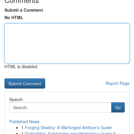
Submit a Comment
No HTML
HTML is disabled
Report Page
Search
Go
Published News
1
Forging Destiny: A Warforged Artificer's Guide
1
Guirnaldas, iluminacion arquitectonica y humo b...