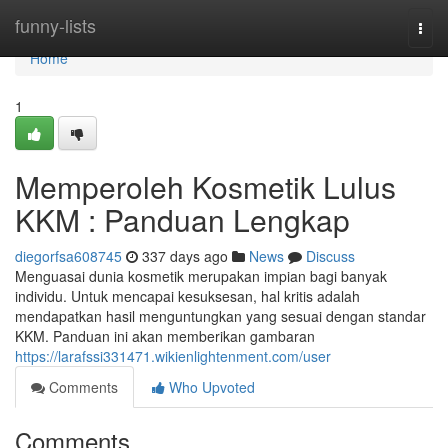
Home
funny-lists
Togg
navi
Home
1
Memperoleh Kosmetik Lulus
KKM : Panduan Lengkap
diegorfsa608745
337 days ago
News
Discuss
Menguasai dunia kosmetik merupakan impian bagi banyak
individu. Untuk mencapai kesuksesan, hal kritis adalah
mendapatkan hasil menguntungkan yang sesuai dengan standar
KKM. Panduan ini akan memberikan gambaran
https://larafssi331471.wikienlightenment.com/user
Comments
Who Upvoted
Comments