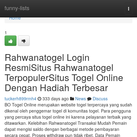
Home
funny-lists
Togg
navi
Home
1
Rahwanatogel Login
ResmiSitus Rahwanatogel
TerpopulerSitus Togel Online
Dengan Hadiah Terbesar
tuckerh899rmh4
333 days ago
News
Discuss
BO Togel Online merupakan website togel terpercaya yang sudah
dikenal oleh penggemar togel di komunitas togel. Para pengguna
yang percaya situs togel online ini karena pelayanan terbaik yang
ditawarkan. Kelebihan Rahwanatogel Transaksi Mudah Pemain
dapat mengisi saldo dengan berbagai metode pembayaran
secara cepat. Proses withdraw pun tidak ribet. Data Pemain