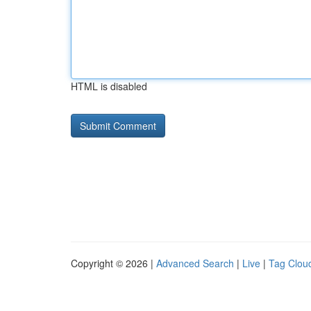
HTML is disabled
Copyright © 2026 |
Advanced Search
|
Live
|
Tag Clou