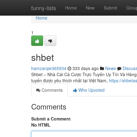
Home
funny-lists
Home
New
Submit
Grou
Home
1
shbet
hamzarqie365934
333 days ago
News
Discus
Shbet – Nhà Cái Cá Cược Trực Tuyến Uy Tín Và Hàng Đ
tuyến được yêu thích nhất tại Việt Nam,
https://shbeta
Comments
Who Upvoted
Comments
Submit a Comment
No HTML