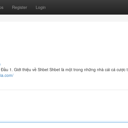
ps
Register
Login
s
ầu 1. Giới thiệu về Shbet Shbet là một trong những nhà cái cá cược t
sia.com/