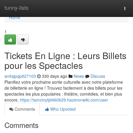
Home
funny-lists
Togg
navi
Home
1
Tickets En Ligne : Leurs Billets
pour les Spectacles
anitajpqp827103
330 days ago
News
Discuss
Planifiez votre prochaine sortie culturelle avec notre plateforme
de billetterie en ligne ! Trouvez facilement à des billets pour les
spectacles les plus populaires : théâtre, comédies, et bien plus
encore.
https://tamzinytjd460629.hazeronwiki.com/user
Comments
Who Upvoted
Comments