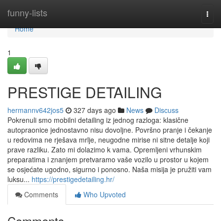
Home
funny-lists
Togg
navi
Home
1
PRESTIGE DETAILING
hermannv642jos5
327 days ago
News
Discuss
Pokrenuli smo mobilni detailing iz jednog razloga: klasične
autopraonice jednostavno nisu dovoljne. Površno pranje i čekanje
u redovima ne rješava mrlje, neugodne mirise ni sitne detalje koji
prave razliku. Zato mi dolazimo k vama. Opremljeni vrhunskim
preparatima i znanjem pretvaramo vaše vozilo u prostor u kojem
se osjećate ugodno, sigurno i ponosno. Naša misija je pružiti vam
luksu...
https://prestigedetailing.hr/
Comments
Who Upvoted
Comments