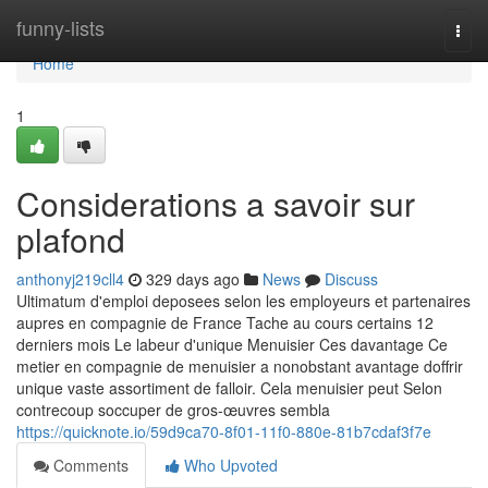
Home
funny-lists
Togg
navi
Home
1
Considerations a savoir sur
plafond
anthonyj219cll4
329 days ago
News
Discuss
Ultimatum d'emploi deposees selon les employeurs et partenaires
aupres en compagnie de France Tache au cours certains 12
derniers mois Le labeur d'unique Menuisier Ces davantage Ce
metier en compagnie de menuisier a nonobstant avantage doffrir
unique vaste assortiment de falloir. Cela menuisier peut Selon
contrecoup soccuper de gros-œuvres sembla
https://quicknote.io/59d9ca70-8f01-11f0-880e-81b7cdaf3f7e
Comments
Who Upvoted