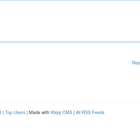
Rep
d
|
Top Users
| Made with
Kliqqi CMS
|
All RSS Feeds