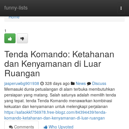
Home
funny-lists
Togg
navi
Home
1
Tenda Komando: Ketahanan
dan Kenyamanan di Luar
Ruangan
jasperuwbg901938
328 days ago
News
Discuss
Memasuki dunia petualangan di alam terbuka membutuhkan
persiapan yang matang. Salah satunya adalah memilih tenda
yang tepat. tenda Tenda Komando menawarkan kombinasi
kekuatan dan kenyamanan untuk melengkapi perjalanan
https://safaokkf756978.free-blogz.com/84394439/tenda-
komando-ketahanan-dan-kenyamanan-di-luar-ruangan
Comments
Who Upvoted