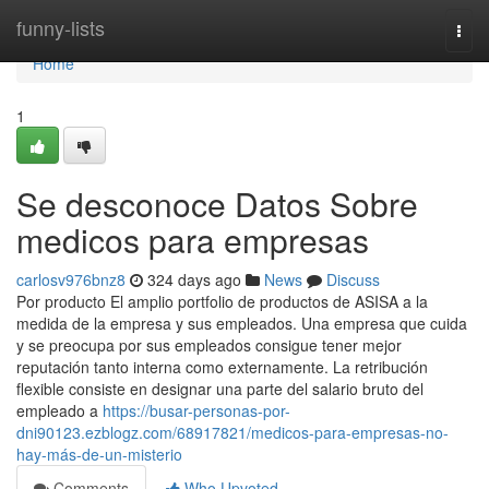
Home
funny-lists
Togg
navi
Home
1
Se desconoce Datos Sobre
medicos para empresas
carlosv976bnz8
324 days ago
News
Discuss
Por producto El amplio portfolio de productos de ASISA a la
medida de la empresa y sus empleados. Una empresa que cuida
y se preocupa por sus empleados consigue tener mejor
reputación tanto interna como externamente. La retribución
flexible consiste en designar una parte del salario bruto del
empleado a
https://busar-personas-por-
dni90123.ezblogz.com/68917821/medicos-para-empresas-no-
hay-más-de-un-misterio
Comments
Who Upvoted