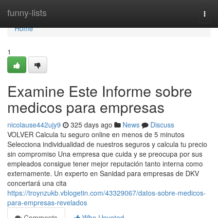
Home
funny-lists
Togg
navi
Home
1
Examine Este Informe sobre
medicos para empresas
nicolause442ujy9
325 days ago
News
Discuss
VOLVER Calcula tu seguro online en menos de 5 minutos
Selecciona individualidad de nuestros seguros y calcula tu precio
sin compromiso Una empresa que cuida y se preocupa por sus
empleados consigue tener mejor reputación tanto interna como
externamente. Un experto en Sanidad para empresas de DKV
concertará una cita
https://troynzukb.vblogetin.com/43329067/datos-sobre-medicos-
para-empresas-revelados
Comments
Who Upvoted