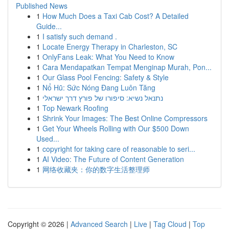
Published News
1
How Much Does a Taxi Cab Cost? A Detailed
Guide...
1
I satisfy such demand .
1
Locate Energy Therapy in Charleston, SC
1
OnlyFans Leak: What You Need to Know
1
Cara Mendapatkan Tempat Menginap Murah, Pon...
1
Our Glass Pool Fencing: Safety & Style
1
Nổ Hũ: Sức Nóng Đang Luôn Tăng
1
נתנאל נשיא: סיפורו של פורץ דרך ישראלי
1
Top Newark Roofing
1
Shrink Your Images: The Best Online Compressors
1
Get Your Wheels Rolling with Our $500 Down
Used...
1
copyright for taking care of reasonable to seri...
1
AI Video: The Future of Content Generation
1
网络收藏夹：你的数字生活整理师
Copyright © 2026 |
Advanced Search
|
Live
|
Tag Cloud
|
Top