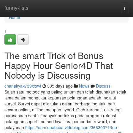
Home
funny-lists
Togg
navi
Home
1
The smart Trick of Bonus
Happy Hour Senior4D That
Nobody is Discussing
chanakyax739xxw4
305 days ago
News
Discuss
Salah satu metode yang paling umum dan telah digunakan sejak
lama dalam mengukur kepuasan pelanggan adalah melalui
survei. Survei dapat dilakukan dalam berbagai bentuk, baik
secara online, offline, maupun hybrid. Oleh karena itu, strategi
perusahaan saat ini banyak berfokus pada program retensi
pelanggan seperti method loyalitas, pemberian reward, dan
pelayanan
https://damienabcba.vidublog.com/36630371/top-