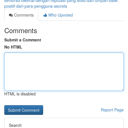
senior4d-dikenal-dengan-reputasi-yang-solid-dan-umpan-balik-
positif-dari-para-pengguna-secrets
Comments
Who Upvoted
Comments
Submit a Comment
No HTML
HTML is disabled
Report Page
Search