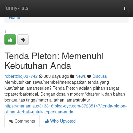
Home
funny-lists
Togg
navi
Home
1
Tenda Pleton: Memenuhi
Kebutuhan Anda
robertzhqj027742
303 days ago
News
Discuss
Membutuhkan sewa/membeli/mendapatkan tenda yang
kuat/tahan lama/resilien? Tenda Pleton adalah pilihan sangat
tepat/terbaik/ideal. Dengan desain modern/khas/unik dan bahan
berkualitas tinggi/material tahan lama/struktur
https://mariamiaux313818.blog-eye.com/37235147/tenda-pleton-
pilihan-terbaik-untuk-keperluan-anda
Comments
Who Upvoted