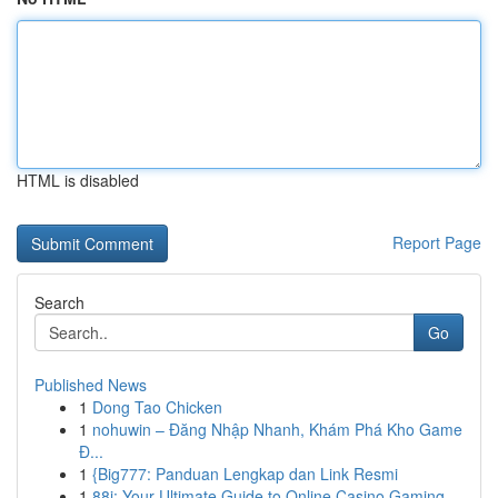
HTML is disabled
Report Page
Search
Go
Published News
1
Dong Tao Chicken
1
nohuwin – Đăng Nhập Nhanh, Khám Phá Kho Game
Đ...
1
{Big777: Panduan Lengkap dan Link Resmi
1
88i: Your Ultimate Guide to Online Casino Gaming