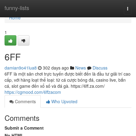
Home
funny-lists
Togg
navi
Home
1
6FF
damian9o41lua8
302 days ago
News
Discuss
6FF là một sân chơi trực tuyến được biết đến là đầu tư giải trí cao
cấp, với hàng loạt thể loại: từ cá cược bóng đá, casino live, bắn
cá, slot game đến xổ số và đá gà. https://6ff.za.com/
https://cgmood.com/6ffzacom
Comments
Who Upvoted
Comments
Submit a Comment
No HTML