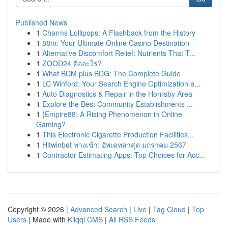
Published News
1
Charms Lollipops: A Flashback from the History
1
88m: Your Ultimate Online Casino Destination
1
Alternative Discomfort Relief: Nutrients That T...
1
ZOOD24 คืออะไร?
1
What BDM plus BDG: The Complete Guide
1
LC Winford: Your Search Engine Optimization a...
1
Auto Diagnostics & Repair in the Hornsby Area
1
Explore the Best Community Establishments ...
1
{Empire88: A Rising Phenomenon in Online
Gaming?
1
This Electronic Cigarette Production Facilities...
1
Hitwinbet ทางเข้า: อัพเดทล่าสุด มกราคม 2567
1
Contractor Estimating Apps: Top Choices for Acc...
Copyright © 2026 |
Advanced Search
|
Live
|
Tag Cloud
|
Top
Users
| Made with
Kliqqi CMS
|
All RSS Feeds