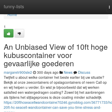
Home
funny-lists
T
na
Home
1
An Unbiased View of 10ft hoge
kubuscontainer voor
gevaarlijke goederen
margaretr900sle2
300 days ago
News
Discuss
Twijfelt u about welke container het beste earlier bij uw situatie?
Bekijk al onze zeecontainers of opslagcontainers of neem Call op
en wij helpen u verder. En wist je bijvoorbeeld dat wij werken
satisfied een watergedragen coating? Zowel bij het aanbrengen
als tijdens het slijtageproces is deze coating minder schadelijk
https://20fthcseacellwandcontaine70246.gynoblog.com/36771733/h
20ft-hc-seacell-wandcontainer-can-save-you-time-stress-and-