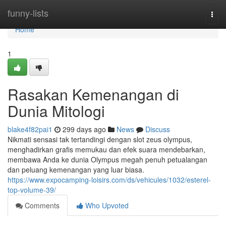
Home
funny-lists
Togg
navi
Home
1
Rasakan Kemenangan di
Dunia Mitologi
blake4f82pai1
299 days ago
News
Discuss
Nikmati sensasi tak tertandingi dengan slot zeus olympus,
menghadirkan grafis memukau dan efek suara mendebarkan,
membawa Anda ke dunia Olympus megah penuh petualangan
dan peluang kemenangan yang luar biasa.
https://www.expocamping-loisirs.com/ds/vehicules/1032/esterel-
top-volume-39/
Comments
Who Upvoted