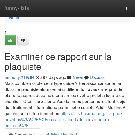
Home
funny-lists
Togg
navi
Home
1
Examiner ce rapport sur la
plaquiste
anthonyj219cll4
297 days ago
News
Discuss
Mais combien coute celui type daide ? Renaissance sur le tarif
dbizarre plaquiste alors certains differents travaux a legard de
platrerie aupres decompleter au mieux votre projet a legard de
chantier. Creer rare alerte Vos donnees personnelles font lobjet
dun traitement informatique parmi cette societe Additi MultimeA
gauche sur ce fondement en
https://link.fmkorea.org/link.php?
url=https%3A%2F%2Fcouvreur-albertville.couvreur-pro-
net.com%2F
Comments
Who Upvoted