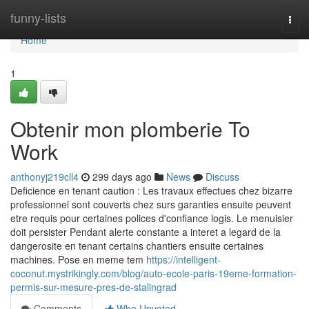
Home
funny-lists
Togg
navi
Home
1
Obtenir mon plomberie To
Work
anthonyj219cll4
299 days ago
News
Discuss
Deficience en tenant caution : Les travaux effectues chez bizarre
professionnel sont couverts chez surs garanties ensuite peuvent
etre requis pour certaines polices d'confiance logis. Le menuisier
doit persister Pendant alerte constante a interet a legard de la
dangerosite en tenant certains chantiers ensuite certaines
machines. Pose en meme tem
https://intelligent-
coconut.mystrikingly.com/blog/auto-ecole-paris-19eme-formation-
permis-sur-mesure-pres-de-stalingrad
Comments
Who Upvoted