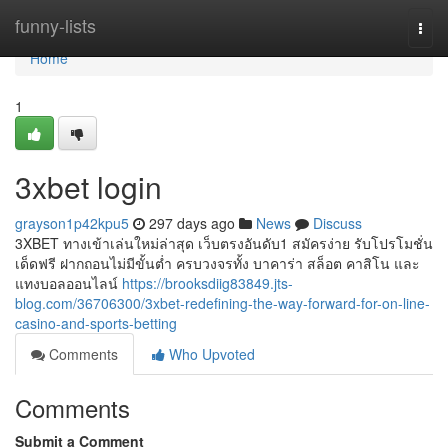
Home
funny-lists
Togg
navi
Home
1
3xbet login
grayson1p42kpu5
297 days ago
News
Discuss
3XBET ทางเข้าเล่นใหม่ล่าสุด เว็บตรงอันดับ1 สมัครง่าย รับโปรโมชั่น
เด็ดฟรี ฝากถอนไม่มีขั้นต่ำ ครบวงจรทั้ง บาคาร่า สล็อต คาสิโน และ
แทงบอลออนไลน์
https://brooksdiig83849.jts-
blog.com/36706300/3xbet-redefining-the-way-forward-for-on-line-
casino-and-sports-betting
Comments
Who Upvoted
Comments
Submit a Comment